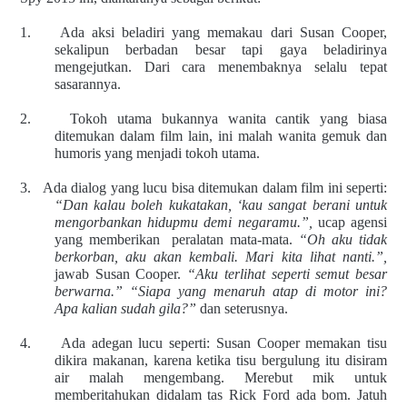
1.
Ada aksi beladiri yang memakau dari Susan Cooper,
sekalipun berbadan besar tapi gaya beladirinya
mengejutkan. Dari cara menembaknya selalu tepat
sasarannya.
2.
Tokoh utama bukannya wanita cantik yang biasa
ditemukan dalam film lain, ini malah wanita gemuk dan
humoris yang menjadi tokoh utama.
3.
Ada dialog yang lucu bisa ditemukan dalam film ini seperti:
“Dan kalau boleh kukatakan, ‘kau sangat berani untuk
mengorbankan hidupmu demi negaramu.”,
ucap agensi
yang memberikan
peralatan mata-mata.
“Oh aku tidak
berkorban, aku akan kembali. Mari kita lihat nanti.”,
jawab Susan Cooper.
“Aku terlihat seperti semut besar
berwarna.”
“Siapa yang menaruh atap di motor ini?
Apa kalian sudah gila?”
dan seterusnya.
4.
Ada adegan lucu seperti: Susan Cooper memakan tisu
dikira makanan, karena ketika tisu bergulung itu disiram
air malah mengembang. Merebut mik untuk
memberitahukan didalam tas Rick Ford ada bom. Jatuh