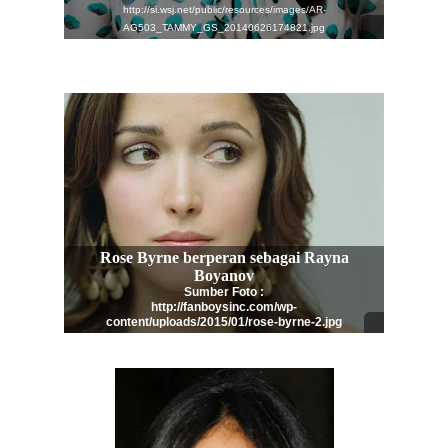
http://si.wsj.net/public/resources/images/AR-
AG503_TAMMY_GS_20140626174821.jpg
Rose Byrne berperan sebagai
Rayna
Boyanov
Sumber Foto :
http://fanboysinc.com/wp-
content/uploads/2015/01/rose-byrne-2.jpg