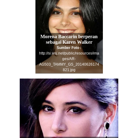
Morena Baccarin
berperan
sebagai
Karen Walker
Sumber Foto :
http://si.wsj.net/public/resources/ima
ges/AR-
AG503_TAMMY_GS_20140626174
821.jpg