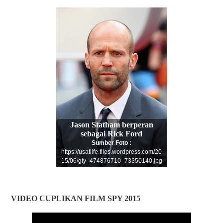
Jason Statham berperan
sebagai Rick Ford
Sumber Foto :
https://usatlife.files.wordpress.com/20
15/06/gty_474876710_73350140.jpg
VIDEO CUPLIKAN FILM SPY 2015