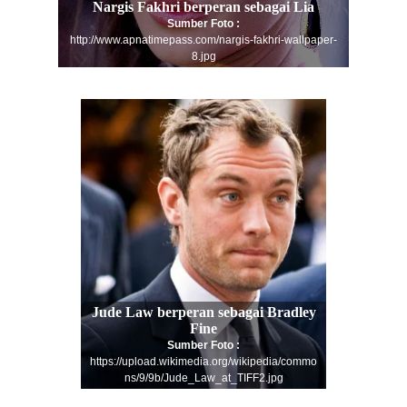
Nargis Fakhri
berperan sebagai
Lia
Sumber Foto :
http://www.apnatimepass.com/nargis-fakhri-wallpaper-
8.jpg
Jude Law
berperan sebagai
Bradley
Fine
Sumber Foto :
https://upload.wikimedia.org/wikipedia/commo
ns/9/9b/Jude_Law_at_TIFF2.jpg