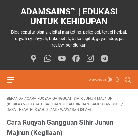
ADAMSAINS™ | EDUKASI
UNTUK KEHIDUPAN
Blog seputar bisnis, digital marketing, psikologi, terapi herbal,
ruqyah syar'iyyah, buku cetak, buku digital, gaya hidup, job
review, pendidikan
BERANDA
/
CARA RUQYAH GANGGUAN SIHIR JUNUN MAJNUN
(KEGILAAN)
/
JASA TERAPI GANGGUAN JIN DAN GANGGUAN SIHIR
/
JASA TERAPI RUKYAH ISLAMI
/
WAWASAN ISLAMI
Cara Ruqyah Gangguan Sihir Junun
Majnun (Kegilaan)