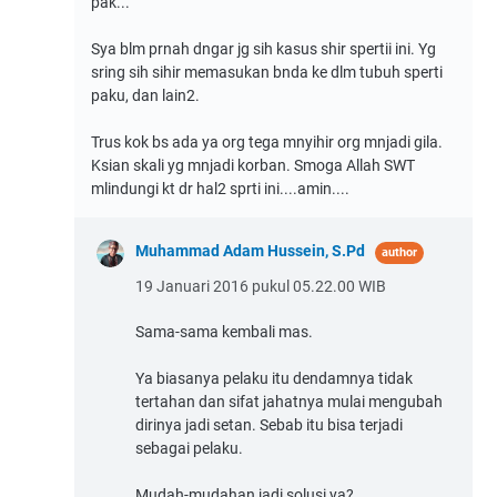
pak...
Sya blm prnah dngar jg sih kasus shir spertii ini. Yg
sring sih sihir memasukan bnda ke dlm tubuh sperti
paku, dan lain2.
Trus kok bs ada ya org tega mnyihir org mnjadi gila.
Ksian skali yg mnjadi korban. Smoga Allah SWT
mlindungi kt dr hal2 sprti ini....amin....
Muhammad Adam Hussein, S.Pd
19 Januari 2016 pukul 05.22.00 WIB
Sama-sama kembali mas.
Ya biasanya pelaku itu dendamnya tidak
tertahan dan sifat jahatnya mulai mengubah
dirinya jadi setan. Sebab itu bisa terjadi
sebagai pelaku.
Mudah-mudahan jadi solusi ya?