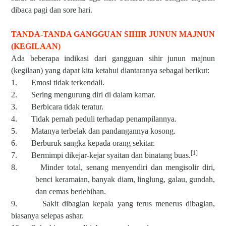
dibaca pagi dan sore hari.
TANDA-TANDA GANGGUAN SIHIR JUNUN MAJNUN
(KEGILAAN)
Ada beberapa indikasi dari gangguan sihir junun majnun
(kegilaan) yang dapat kita ketahui diantaranya sebagai berikut:
1. Emosi tidak terkendali.
2. Sering mengurung diri di dalam kamar.
3. Berbicara tidak teratur.
4. Tidak pernah peduli terhadap penampilannya.
5. Matanya terbelak dan pandangannya kosong.
6. Berburuk sangka kepada orang sekitar.
[1]
7. Bermimpi dikejar-kejar syaitan dan binatang buas.
8. Minder total, senang menyendiri dan mengisolir diri,
benci keramaian, banyak diam, linglung, galau, gundah,
dan cemas berlebihan.
9. Sakit dibagian kepala yang terus menerus dibagian,
biasanya selepas ashar.