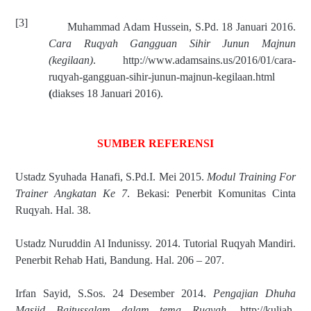
[3]
Muhammad Adam Hussein, S.Pd. 18 Januari 2016.
Cara Ruqyah Gangguan Sihir Junun Majnun
(kegilaan)
. http://www.adamsains.us/2016/01/cara-
ruqyah-gangguan-sihir-junun-majnun-kegilaan.html
(
diakses 18 Januari 2016).
SUMBER REFERENSI
Ustadz Syuhada Hanafi, S.Pd.I. Mei 2015.
Modul Training For
Trainer Angkatan Ke 7
. Bekasi: Penerbit Komunitas Cinta
Ruqyah. Hal. 38.
Ustadz Nuruddin Al Indunissy. 2014. Tutorial Ruqyah Mandiri.
Penerbit Rehab Hati, Bandung. Hal. 206 – 207.
Irfan Sayid, S.Sos.
24 Desember 2014.
Pengajian Dhuha
Masjid Baitussalam dalam tema Ruqyah.
http://kuliah-