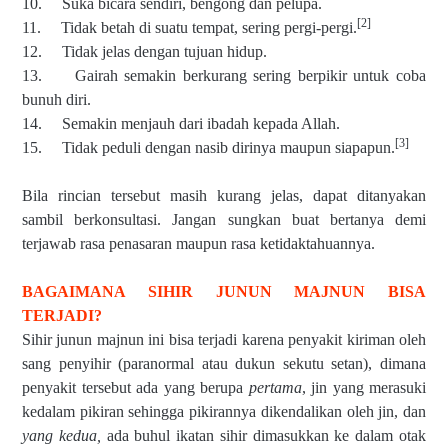
10. Suka bicara sendiri, bengong dan pelupa.
[2]
11. Tidak betah di suatu tempat, sering pergi-pergi.
12. Tidak jelas dengan tujuan hidup.
13. Gairah semakin berkurang sering berpikir untuk coba
bunuh diri.
14. Semakin menjauh dari ibadah kepada Allah.
[3]
15. Tidak peduli dengan nasib dirinya maupun siapapun.
Bila rincian tersebut masih kurang jelas, dapat ditanyakan
sambil berkonsultasi. Jangan sungkan buat bertanya demi
terjawab rasa penasaran maupun rasa ketidaktahuannya.
BAGAIMANA SIHIR JUNUN MAJNUN BISA
TERJADI?
Sihir junun majnun ini bisa terjadi karena penyakit kiriman oleh
sang penyihir (paranormal atau dukun sekutu setan), dimana
penyakit tersebut ada yang berupa
pertama
, jin yang merasuki
kedalam pikiran sehingga pikirannya dikendalikan oleh jin, dan
yang kedua,
ada buhul ikatan sihir dimasukkan ke dalam otak