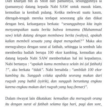
Dari kharijah bin as Sholt dari pamannya, sesungguhnya ia
(pamannya) datang kepada Nabi SAW untuk masuk islam,
kemudian ia kembali pulang. Ketika melewati suatu kaum,
ditengah-tengah mereka terdapat seseorang gila dan diikat
dengan besi, keluarganya berkata:
“sesungguhnya kita ingin
menyampaikan suatu berita bahwa temanmu (Muhammad
saw) telah datang dengan membawa berita (wahyu), apakah
kalian membeli sesuatu yang dapat mengobati?”
Maka aku
meruqyahnya dengan surat al fatihah, sehingga ia sembuh lalu
memberiku hadiah berupa 100 ekor kambing, kemudian aku
datang kepada Nabi SAW memberitakan hal ini kepadanya.
Nabi bertanya : “
apakah kamu membaca selain ini (al fatihah)
?”
, aku berkata
“tidak”
. Nabi bersabda : “
ambilah 100 ekor
kambing itu. Sungguh celaka apabila seorang makan dari
ruqyah yang bathil (syirik), dan sungguh beruntung engkau
karena engkau makan dari ruqyah yang haq (benar)”
.
Dalam riwayat lain dikatakan:
kemudian dia meruqyah orang
itu dengan surat al fatihah selama tiga hari, pagi dan sore,