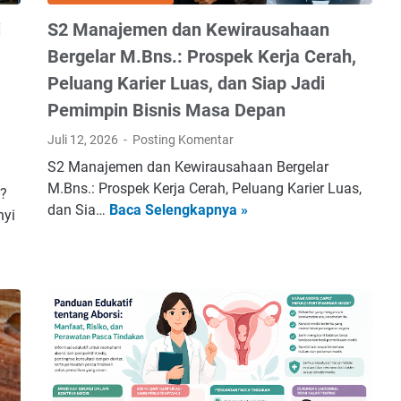
i
S2 Manajemen dan Kewirausahaan
Bergelar M.Bns.: Prospek Kerja Cerah,
Peluang Karier Luas, dan Siap Jadi
Pemimpin Bisnis Masa Depan
Juli 12, 2026
Posting Komentar
S2 Manajemen dan Kewirausahaan Bergelar
M.Bns.: Prospek Kerja Cerah, Peluang Karier Luas,
i?
S
dan Sia…
Baca Selengkapnya »
nyi
2
M
a
n
a
j
e
m