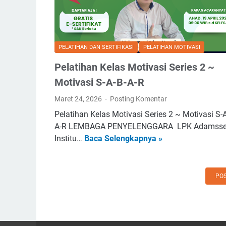
K
A
J
o
r
a
m
e
y
e
a
a
PELATIHAN DAN SERTIFIKASI
PELATIHAN MOTIVASI
r
R
M
s
a
Pelatihan Kelas Motivasi Series 2 ~
o
i
w
Motivasi S-A-B-A-R
t
a
a
o
l
n
Maret 24, 2026
Posting Komentar
r
:
R
Pelatihan Kelas Motivasi Series 2 ~ Motivasi S-A
S
P
a
A-R LEMBAGA PENYELENGGARA LPK Adamsse
i
e
y
P
Institu…
Baca Selengkapnya »
a
n
a
e
p
g
p
l
M
e
J
a
POS
e
r
i
t
m
t
k
i
b
i
a
h
a
a
L
a