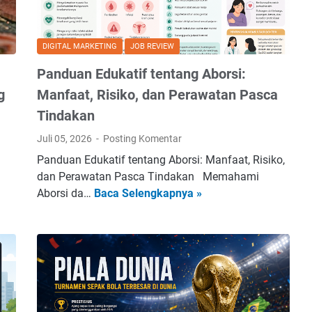
e
n
d
DIGITAL MARKETING
JOB REVIEW
a
n
Panduan Edukatif tentang Aborsi:
K
g
Manfaat, Risiko, dan Perawatan Pasca
e
Tindakan
w
i
Juli 05, 2026
Posting Komentar
r
Panduan Edukatif tentang Aborsi: Manfaat, Risiko,
a
dan Perawatan Pasca Tindakan Memahami
u
P
Aborsi da…
Baca Selengkapnya »
s
a
a
n
h
d
a
u
a
a
n
n
B
E