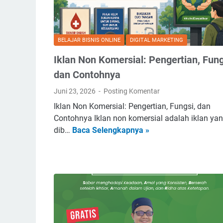
o
a
b
t
i
K
BELAJAR BISNIS ONLINE
DIGITAL MARKETING
l
e
d
b
Iklan Non Komersial: Pengertian, Fung
i
u
dan Contohnya
S
n
u
Juni 23, 2026
Posting Komentar
B
k
i
Iklan Non Komersial: Pengertian, Fungsi, dan
a
s
Contohnya Iklan non komersial adalah iklan ya
b
I
a
dib…
Baca Selengkapnya »
u
k
M
m
l
e
i
a
n
?
n
j
P
N
a
u
o
d
j
n
i
a