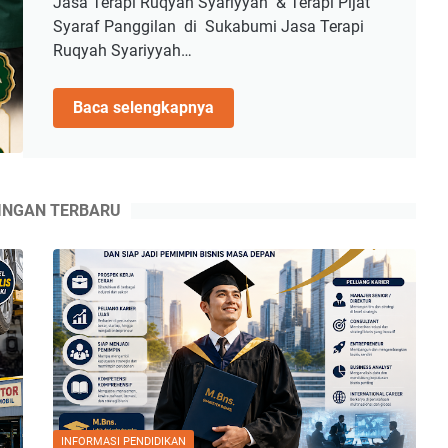
Jasa Terapi Ruqyah Syariyyah & Terapi Pijat
Syaraf Panggilan di Sukabumi Jasa Terapi
Ruqyah Syariyyah…
Jasa
Baca selengkapnya
Terapi
Ruqyah
Syariyyah
&
INGAN TERBARU
Terapi
Pijat
Syaraf
Panggilan
di
Sukabumi
INFORMASI PENDIDIKAN