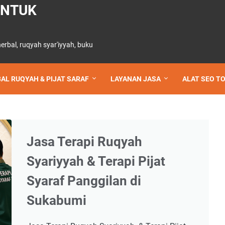
UNTUK
 herbal, ruqyah syar'iyyah, buku
AL RUQYAH & PIJAT SARAF
LAYANAN JASA
ALAT SEO T
Jasa Terapi Ruqyah
Syariyyah & Terapi Pijat
Syaraf Panggilan di
Sukabumi