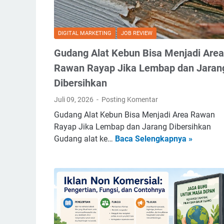
k
e
l
DIGITAL MARKETING
JOB REVIEW
S
e
Gudang Alat Kebun Bisa Menjadi Area
r
Rawan Rayap Jika Lembap dan Jaran
v
Dibersihkan
i
s
Juli 09, 2026
Posting Komentar
K
Gudang Alat Kebun Bisa Menjadi Area Rawan
a
Rayap Jika Lembap dan Jarang Dibersihkan
k
G
Gudang alat ke…
Baca Selengkapnya »
i
u
-
d
k
a
a
n
k
g
i
A
M
l