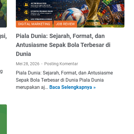
e
d
r
u
g
k
e
DIGITAL MARKETING
JOB REVIEW
a
l
t
si,
Piala Dunia: Sejarah, Format, dan
a
i
Antusiasme Sepak Bola Terbesar di
r
f
Dunia
M
t
.
e
Mei 28, 2026
Posting Komentar
B
n
ng
Piala Dunia: Sejarah, Format, dan Antusiasme
n
t
Sepak Bola Terbesar di Dunia Piala Dunia
s
a
P
merupakan aj…
Baca Selengkapnya »
.
n
i
:
g
a
P
A
l
r
b
a
o
o
D
s
r
u
p