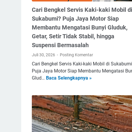
Cari Bengkel Servis Kaki-kaki Mobil d
Sukabumi? Puja Jaya Motor Siap
Membantu Mengatasi Bunyi Gluduk,
Getar, Setir Tidak Stabil, hingga
Suspensi Bermasalah
Juli 30, 2026
Posting Komentar
Cari Bengkel Servis Kaki-kaki Mobil di Sukabum
Puja Jaya Motor Siap Membantu Mengatasi Bu
C
Glud…
Baca Selengkapnya »
a
r
i
B
e
n
g