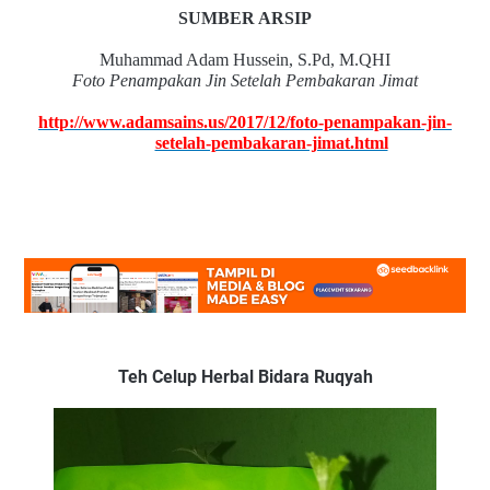
SUMBER ARSIP
Muhammad Adam Hussein, S.Pd, M.QHI
Foto Penampakan Jin Setelah Pembakaran Jimat
http://www.adamsains.us/2017/12/foto-penampakan-jin-
setelah-pembakaran-jimat.html
Teh Celup Herbal Bidara Ruqyah