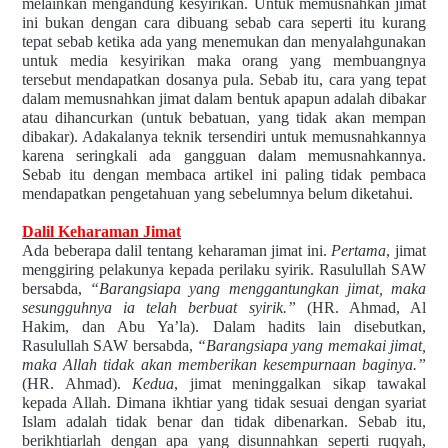
melainkan mengandung kesyirikan. Untuk memusnahkan jimat
ini bukan dengan cara dibuang sebab cara seperti itu kurang
tepat sebab ketika ada yang menemukan dan menyalahgunakan
untuk media kesyirikan maka orang yang membuangnya
tersebut mendapatkan dosanya pula. Sebab itu, cara yang tepat
dalam memusnahkan jimat dalam bentuk apapun adalah dibakar
atau dihancurkan (untuk bebatuan, yang tidak akan mempan
dibakar). Adakalanya teknik tersendiri untuk memusnahkannya
karena seringkali ada gangguan dalam memusnahkannya.
Sebab itu dengan membaca artikel ini paling tidak pembaca
mendapatkan pengetahuan yang sebelumnya belum diketahui.
Dalil Keharaman Jimat
Ada beberapa dalil tentang keharaman jimat ini.
Pertama
, jimat
menggiring pelakunya kepada perilaku syirik. Rasulullah SAW
bersabda,
“Barangsiapa yang menggantungkan jimat, maka
sesungguhnya ia telah berbuat syirik.”
(HR. Ahmad, Al
Hakim, dan Abu Ya’la). Dalam hadits lain disebutkan,
Rasulullah SAW bersabda,
“Barangsiapa yang memakai jimat,
maka Allah tidak akan memberikan kesempurnaan baginya.”
(HR. Ahmad).
Kedua
, jimat meninggalkan sikap tawakal
kepada Allah. Dimana ikhtiar yang tidak sesuai dengan syariat
Islam adalah tidak benar dan tidak dibenarkan. Sebab itu,
berikhtiarlah dengan apa yang disunnahkan seperti ruqyah,