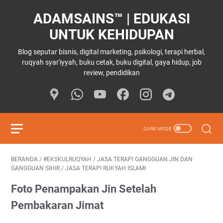
ADAMSAINS™ | EDUKASI
UNTUK KEHIDUPAN
Blog seputar bisnis, digital marketing, psikologi, terapi herbal,
ruqyah syar'iyyah, buku cetak, buku digital, gaya hidup, job
review, pendidikan
BERANDA
/
#EKSKULRUQYAH
/
JASA TERAPI GANGGUAN JIN DAN
GANGGUAN SIHIR
/
JASA TERAPI RUKYAH ISLAMI
Foto Penampakan Jin Setelah
Pembakaran Jimat