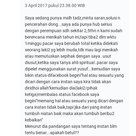
3 April 2017 pukul 23.38.00 WIB
Saya sedang punya mslh tadz,minta saran,solusi n
pencerahan dong...saya ada punya hub serius
dengan perempuan sdh sekitar 2,5thn n kami sudah
berencana menikah tahun ini,tapi tiba2 dlm wktu
1minggu pacar saya berubah total ketika didekati
seorang laki2 yg lebih muda,tdk mau lagi menikah
atau memutuskan sepihak dengan saya..usut
diusut,ketika saya tanya ahli spiritual..pacar saya
dipelet menggunakan surat yusuf...kemudian saya
bikin status difacebook begini"hal atau sesuatu yang
dicari dengan cara instan saya kira tidak akan
diridhoi allah"kemudian dia(laki2/pihak
ketiga)membalas status facebook saya
begini"memang hal atau sesuatu yang dicari dengan
cara instan tidak baik,tapi jika dari yang instan
tumbuh niatan baik maka akan tumbuh beribu2
kebaikan"
Menurut dia pandangan saya tentang instan blm
tentu benar...apakah betul??