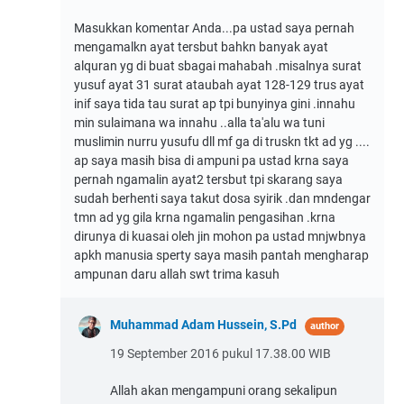
Masukkan komentar Anda...pa ustad saya pernah
mengamalkn ayat tersbut bahkn banyak ayat
alquran yg di buat sbagai mahabah .misalnya surat
yusuf ayat 31 surat ataubah ayat 128-129 trus ayat
inif saya tida tau surat ap tpi bunyinya gini .innahu
min sulaimana wa innahu ..alla ta'alu wa tuni
muslimin nurru yusufu dll mf ga di truskn tkt ad yg ....
ap saya masih bisa di ampuni pa ustad krna saya
pernah ngamalin ayat2 tersbut tpi skarang saya
sudah berhenti saya takut dosa syirik .dan mndengar
tmn ad yg gila krna ngamalin pengasihan .krna
dirunya di kuasai oleh jin mohon pa ustad mnjwbnya
apkh manusia sperty saya masih pantah mengharap
ampunan daru allah swt trima kasuh
Muhammad Adam Hussein, S.Pd
19 September 2016 pukul 17.38.00 WIB
Allah akan mengampuni orang sekalipun