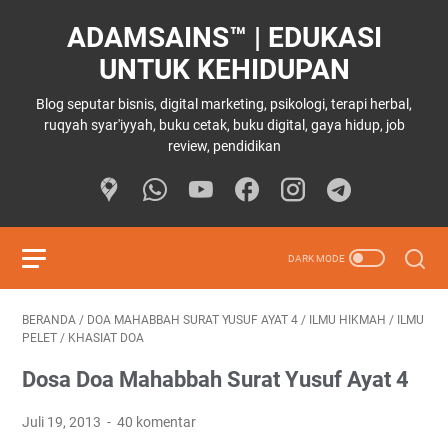
ADAMSAINS™ | EDUKASI
UNTUK KEHIDUPAN
Blog seputar bisnis, digital marketing, psikologi, terapi herbal,
ruqyah syar'iyyah, buku cetak, buku digital, gaya hidup, job
review, pendidikan
BERANDA
/
DOA MAHABBAH SURAT YUSUF AYAT 4
/
ILMU HIKMAH
/
ILMU
PELET
/
KHASIAT DOA
Dosa Doa Mahabbah Surat Yusuf Ayat 4
Juli 19, 2013
40 komentar